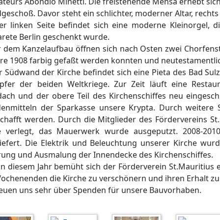
ateurs Abondio Minetti. Die freistehende Mensa erhebt sic
geschoß. Davor steht ein schlichter, moderner Altar, rechts
er linken Seite befindet sich eine moderne Kleinorgel,
rete Berlin geschenkt wurde.
r dem Kanzelaufbau öffnen sich nach Osten zwei Chorfenste
hre 1908 farbig gefaßt werden konnten und neutestamentli
r Südwand der Kirche befindet sich eine Pieta des Bad Su
pfer der beiden Weltkriege. Zur Zeit läuft eine Resta
ach und der obere Teil des Kirchenschiffes neu eingeschie
enmitteln der Sparkasse unsere Krypta. Durch weitere 
chafft werden. Durch die Mitglieder des Fördervereins St
e verlegt, das Mauerwerk wurde ausgeputzt. 2008-201
iefert. Die Elektrik und Beleuchtung unserer Kirche wurd
rung und Ausmalung der Innendecke des Kirchenschiffes.
in diesem Jahr bemüht sich der Förderverein St.Mauritius 
ochenenden die Kirche zu verschönern und ihren Erhalt zu 
reuen uns sehr über Spenden für unsere Bauvorhaben.