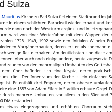
d Sulza
.-Mauritius
-Kirche zu Bad Sulza fiel einem Stadtbrand im Ja
urde in einem schlichten Barockstil wieder erbaut und ko
wurde dann noch der Westturm ergänzt und in letztgenann
urm wird von einer Wetterfahne mit dem Wappen der er
szahlen 1726, 1949, 1992 sowie den Initialen Wilhelm 
hiedenen Vorgängerbauten, deren erster als sogenannte „
och wenige Reste erhalten. Am deutlichsten sind diese am
kennen. Aber auch noch einige andere, heute zugesetzte F
nd zeugen von den mehrmaligen Umbauten des Gottesha
 dem Chor befindet sich eine Krypta, deren praktisc
raum trägt. Der Innenraum der Kirche ist ein einfacher Sa
gt ist. Er enthält drei Emporen, deren oberste umlaufend
eite eine 1883 von Adam Eifert in Stadtilm erbaute Orgel.
 durch mehrere Umbauten, vor allem in den 60er und 70
00 DM restauriert.
m etwas eingezogenen und erhöhten Chorraum steht 