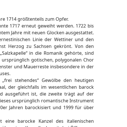
hre 1714 größtenteils zum Opfer.
nnte 1717 erneut geweiht werden. 1722 bis
tem Jahre mit neuen Glocken ausgestattet.
nestinischen Linie der Wettiner und den
Ernst Herzog zu Sachsen gekrönt. Von den
Salzkapelle“ in die Romanik gehörte, sind
 ursprünglich gotischen, polygonalen Chor
enster und Mauerreste insbesondere in der
uses.
h „frei stehendes“ Gewölbe den heutigen
al, der gleichfalls im wesentlichen barock
 ausgeführt ist, die zweite trägt auf der
 Dieses ursprünglich romantische Instrument
er Jahren barockisiert und 1999 für über
eine barocke Kanzel des italienischen