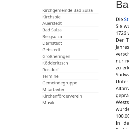
Ba
Kirchgemeinde Bad Sulza
Kirchspiel
Die
St
Auerstedt
Sie w
Bad Sulza
1726 
Bergsulza
Der T
Darnstedt
Jahre
Gebstedt
versc
Großheringen
nur n
Ködderitzsch
zu er
Reisdorf
Südwa
Termine
Unter
Gemeindegruppe
Altar
Mitarbeiter
geprä
Kirchenförderverein
Wests
Musik
wurde
100.0
In de