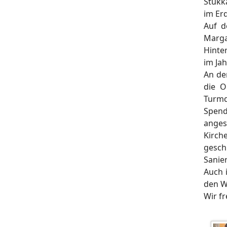
Stukk
im Erd
Auf d
Marga
Hinte
im Ja
An de
die O
Turmd
Spend
anges
Kirch
gesch
Sanie
Auch 
den W
Wir f