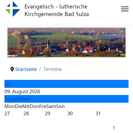
Startseite
Termine
Juli
09. August 2026
September
Mon
Die
Mit
Don
Fre
Sam
Son
27
28
29
30
31
1